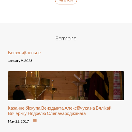
VIEW POST
Sermons
Богазьяўленьне
January 9, 2023
Казанне біскупа Венэдыкта Алексійчука на Вялікай
Вячэрні ў Нядзелю Слепанароджанага
May 22, 2017