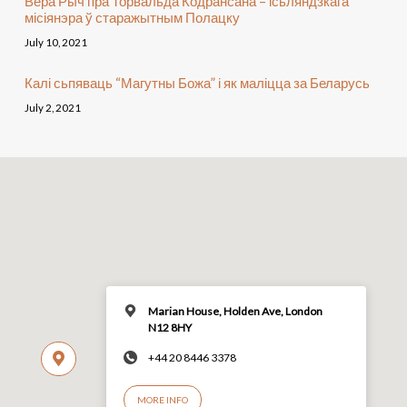
Вера Рыч пра Торвальда Кодрансана – ісьляндзкага
місіянэра ў старажытным Полацку
July 10, 2021
Калі сьпяваць “Магутны Божа” і як маліцца за Беларусь
July 2, 2021
Marian House, Holden Ave, London
N12 8HY
+44 20 8446 3378
MORE INFO