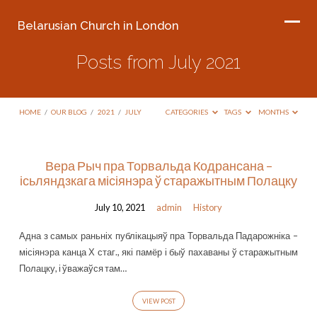
Belarusian Church in London
Posts from July 2021
HOME
/
OUR BLOG
/
2021
/
JULY
CATEGORIES
TAGS
MONTHS
Posts
Вера Рыч пра Торвальда Кодрансана –
ісьляндзкага місіянэра ў старажытным Полацку
from
July
July 10, 2021
admin
History
2021
Адна з самых раньніх публікацыяў пра Торвальда Падарожніка –
місіянэра канца Х стаг., які памёр і быў пахаваны ў старажытным
Полацку, і ўважаўся там…
VIEW POST