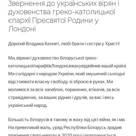
Звернення до українських вірян і
духовенства греко-католицької
єпархії Пресвятої Родини у
Лондоні
Дорогий Владика Кеннет, любі брати і сестри у Христі!
Ми, віряни і духовенство білоруської греко-
католицькоїпарафіївЛондоні,вжахувідвійнив вашій країні.
Ми солідарні з народом України, який змушений сьогодні
відстоювати власну свободу зі зброєю в руках. Ми
молимося за всіх загиблих, поранених, втікачів, за всіх
страждаючих, за ваших рідних і друзів, за вас і весь
український народ.
Більшість білорусів в такому ж жаху від цієї війни, як і ми.
На превеликий жаль, уряд Республіки Білорусь зрадив
прагнення свого народу в 2020 році і розплачується