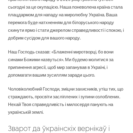
сьогодні за це окупацією. Наша поневолена країна стала
плацдармом для нападу на миролюбну Україна. Ваша
перемога буде натхненням для білоруського народу
скинути ярмо і стати джерелом справедливості і спокою, і
добрим сусідом для вашого народу.
Наш Господь сказав: «Блаженні миротворці, бо вони
синами Божими назвуться». Ми будемо молитися за
припинення агресії, щоб мир запанував в Україні, і
допомагати вашим зусиллям заради цього.
Чоловіколюбний Господи, зміцни захисників, утіш тих, що
страждають, просвіти засліплених і зупини озлоблених.
Нехай Твоя справедливість і милосердя панують на
українській землі.
Зварот да ўкраінскіх вернікаў і