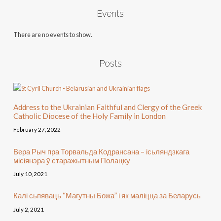
Events
There are no events to show.
Posts
Address to the Ukrainian Faithful and Clergy of the Greek
Catholic Diocese of the Holy Family in London
February 27, 2022
Вера Рыч пра Торвальда Кодрансана – ісьляндзкага
місіянэра ў старажытным Полацку
July 10, 2021
Калі сьпяваць “Магутны Божа” і як маліцца за Беларусь
July 2, 2021