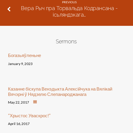
PREVIOUS
Вера Рыч пра Торвальда Кодрансана -
ісьляндзкага…
Sermons
Богазьяўленьне
January 9, 2023
Казанне біскупа Венэдыкта Алексійчука на Вялікай
Вячэрні ў Нядзелю Слепанароджанага
May 22, 2017
“Хрыстос Уваскрос!”
April 16, 2017