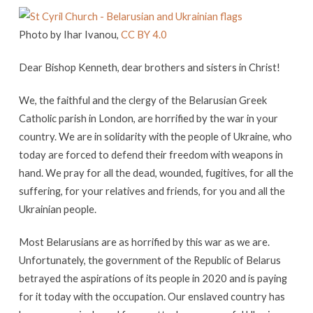
Ukrainian
Faithful
Photo by Ihar Ivanou,
CC BY 4.0
and
Clergy
Dear Bishop Kenneth, dear brothers and sisters in Christ!
of
the
We, the faithful and the clergy of the Belarusian Greek
Greek
Catholic parish in London, are horrified by the war in your
Catholic
country. We are in solidarity with the people of Ukraine, who
Diocese
today are forced to defend their freedom with weapons in
of
hand. We pray for all the dead, wounded, fugitives, for all the
suffering, for your relatives and friends, for you and all the
the
Ukrainian people.
Holy
Family
Most Belarusians are as horrified by this war as we are.
in
Unfortunately, the government of the Republic of Belarus
London
betrayed the aspirations of its people in 2020 and is paying
for it today with the occupation. Our enslaved country has