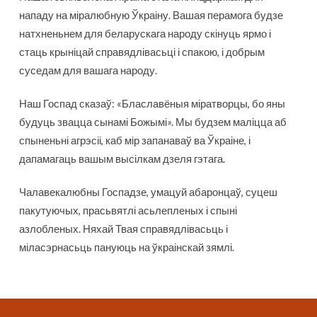
нападу на міралюбную Ўкраіну. Вашая перамога будзе
натхненьнем для беларускага народу скінуць ярмо і
стаць крыніцай справядлівасьці і спакою, і добрым
суседам для вашага народу.
Наш Госпад сказаў: «Блаславёныя міратворцы, бо яны
будуць звацца сынамі Божымі». Мы будзем маліцца аб
спыненьні агрэсіі, каб мір запанаваў ва Ўкраіне, і
дапамагаць вашым высілкам дзеля гэтага.
Чалавекалюбны Госпадзе, умацуй абаронцаў, суцеш
пакутуючых, прасьвятлі асьлепленых і спыні
азлобленых. Няхай Твая справядлівасьць і
міласэрнасьць пануюць на ўкраінскай зямлі.