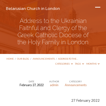
Belarusian Church in London
Address to the Ukrainian
Faithful and Clergy of the
Greek Catholic Diocese of
the Holy Family in London
HOME
/
OUR BLOG
/
ANNOUNCEMENTS
/
ADDRESS TO THE…
CATEGORIES
TAGS
MONTHS
DATE
AUTHOR
CATEGORY
February 27, 2022
admin
Announcements
Address
to
27 February 2022
the