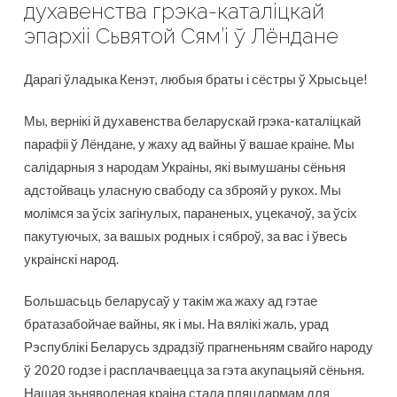
духавенства грэка-каталіцкай
эпархіі Сьвятой Сям’і ў Лёндане
Дарагі ўладыка Кенэт, любыя браты і сёстры ў Хрысьце!
Мы, вернікі й духавенства беларускай грэка-каталіцкай
парафіі ў Лёндане, у жаху ад вайны ў вашае краіне. Мы
салідарныя з народам Украіны, які вымушаны сёньня
адстойваць уласную свабоду са зброяй у рукох. Мы
молімся за ўсіх загінулых, параненых, уцекачоў, за ўсіх
пакутуючых, за вашых родных і сяброў, за вас і ўвесь
украінскі народ.
Большасьць беларусаў у такім жа жаху ад гэтае
братазабойчае вайны, як і мы. На вялікі жаль, урад
Рэспублікі Беларусь здрадзіў прагненьням свайго народу
ў 2020 годзе і расплачваецца за гэта акупацыяй сёньня.
Нашая зьняволеная краіна стала пляцдармам для