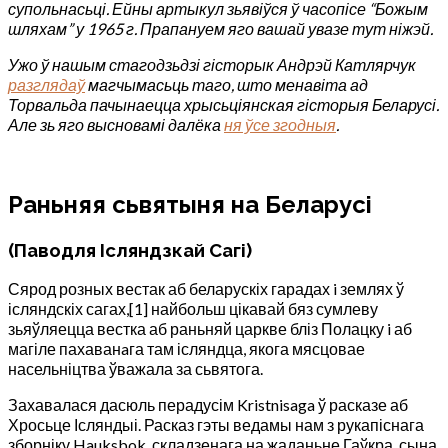
супольнасьці. Ейны артыкул зьявіўся ў часопісе “Божым
шляхам” у 1965 г. Прапануем яго вашай увазе тут ніжэй.
Ужо ў нашым стагодзьдзі гісторык Андрэй Катлярчук
разглядаў
магчымасьць таго, што менавіта ад
Торвальда пачынаецца хрысьціянская гісторыя Беларусі.
Але зь яго высновамі далёка
ня ўсе згодныя
.
Раньняя сьвятыня на Беларусі
(Паводля Ісляндзкай Сагі)
Сярод розных вестак аб беларускіх гарадах i землях ў
ісляндскіх сагах,[1] найбольш цікавай бяз сумлеву
зьяўляецца вестка аб раньняй царкве бліз Полацку i аб
магіле пахаванaга там ісляндца, якога мясцовае
насельніцтва ўважала за сьвятога.
Захавалася дасюль перадусім Kristnisaga ў расказе аб
Хросьце Ісляндыі. Расказ гэты ведамы нам з рукапіснага
зборніку Hauksbok, складзенага на жаданьне Гаўкра, сына