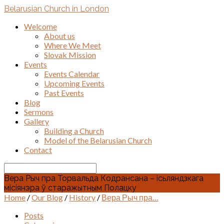
Belarusian Church in London
Welcome
About us
Where We Meet
Slovak Mission
Events
Events Calendar
Upcoming Events
Past Events
Blog
Sermons
Gallery
Building a Church
Model of the Belarusian Church
Contact
Search
Вера Рыч пра Торвальда Кодрансана – ісьляндзкага
місіянэра ў старажытным Полацку
Home
/
Our Blog
/
History
/
Вера Рыч пра…
Posts