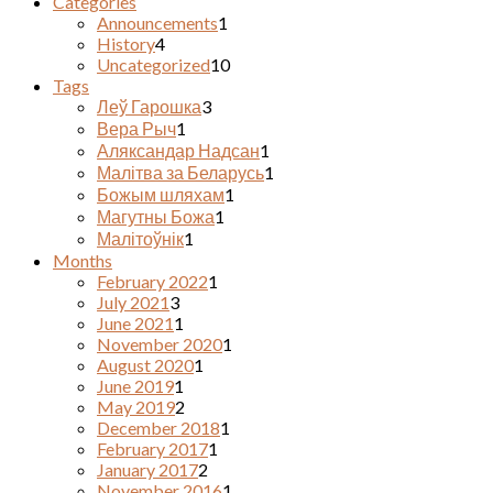
Categories
Announcements
1
History
4
Uncategorized
10
Tags
Леў Гарошка
3
Вера Рыч
1
Аляксандар Надсан
1
Малітва за Беларусь
1
Божым шляхам
1
Магутны Божа
1
Малітоўнік
1
Months
February 2022
1
July 2021
3
June 2021
1
November 2020
1
August 2020
1
June 2019
1
May 2019
2
December 2018
1
February 2017
1
January 2017
2
November 2016
1