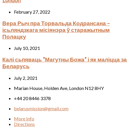
London
February 27, 2022
Вера Рыч пра Торвальда Кодрансана –
ісьляндзкага місіянэра ў старажытным
Полацку
July 10, 2021
Калі сьпяваць “Магутны Божа” і як маліцца за
Беларусь
July 2, 2021
Marian House, Holden Ave, London N12 8HY
+44 20 8446 3378
belarusmission@gmail.com
More Info
Directions