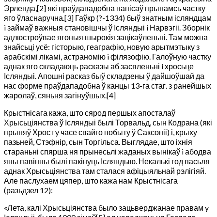
Эрленда,[2] які праўдападобна напісаў прынамсь частку
яго ўласнаручна.[3] Гаўкр (?-1334) быў знатным ісляндцам
i займаў важныя становішчы ў Ісляндыі i Нарвэгіі. Зборнік
адлюстроўвае ягоныя шырокія зацікаўленьні. Там можна
знайсьці усё: гісторыю, геаграфію, новую арытмэтыку з
арабскімі лікамі, астраномію i філязофію. Галоўную частку
аднак яго складаюць расказы аб засяленьні i хросьце
Ісляндыі. Апошні расказ быў складзены ў дайшоўшай да
нас форме праўдападобна ў канцы 13-га стаг. з ранейшых
жаролаў, сяньня загінуўшых.[4]
Крыстнісага кажа, што сярод першых апосталаў
Хрысьціянства ў Ісляндыі былі Торвальд, сын Кодрана (які
прыняў Хрост y часе свайго побыту ў Саксоніі) і, крыху
пазьней, Стэфнір, сын Торгільса. Выглядае, што іхнія
стараньні спярша ня прынесьлі жаданых вынікаў i абодва
яны павінны былі пакінуць Ісляндыю. Некалькі год пасьля
аднак Хрысьціянства там сталася афіцыяльнай рэлігіяй.
Але паслухаем цяпер, што кажа нам Крыстнісага
(разьдзел 12):
«Лета, калі Хрысьціянства было зацьверджанае правам y