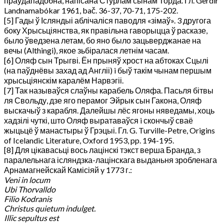
праўдападобна, напісана Стурлам сынам Торда. Гл. Gerdir
Landnamabókar 1961, bač. 36-37, 70-71, 175-202.
[5] Гады ў Ісляндыі аблічаліся паводля «зімаў». 3 другога
боку Хрысьціянства, як правільна гаворыцца ў расказе,
было ўведзена летам, бо яно было зацьверджанае на
вечы (Althingi), якое зьбіралася летнім часам.
[6] Оляф сын Трыгві. Ён прыняў хрост на абтоках Сцылі
(на паўднёвы захад ад Англіі) i быў такім чынам першым
хрысьціянскім каралём Нарвэгіі.
[7] Так называўся слаўны карабель Оляфа. Пасьля бітвы
ля Свольду, дзе яго перамог Эйрык сын Гакона, Оляф
выскачыў з карабля. Далейшы лёс ягоны няведамы, хоць
хадзілі чуткі, што Оляф выратаваўся i скончыў сваё
жыцьцё ў манастыры ў Грэцыі. Гл. G. Turville-Petre, Origins
of Icelandic Litera­ture, Oxford 1953, pp. 194-195.
[8] Для цікавасьці вось лацінскі тэкст верша Бранда, з
паралельнага ісляндзка-лацінскага выданьня зробленага
Арнамагнейскай Камісіяй y 1773 г.:
Veni in locum
Ubi Thorvalldo
Filio Kodranis
Christus quietum indulget.
Illic sepultus est