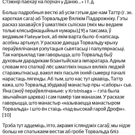
Стэжнір паехаў на поўнач y Данію…» i т. д.
Больш падробныя весткі аб усім гэтым дае нам Таттр (г. зн.
кароткая сага) аб Торвальдзе Вялікім Падарожніку. Гэты
расказ захаваўся ў шматлікіх сьпісках (якіх мы ведаем
толькі клясыфікацыйныя нумары),[9] a таксама, ў
ведамым Flateyarbok, аб якім варта было-б напісаць
асобны артыкул. У расказе даецца Торвальду крыху
пераўвялічаная рэпутацыя сьвятасьці i папулярнасьці.
Так напрыклад там гаворыцца, што Торвальд быў
духовым дараднікам бізантыйскага імпаратара. Адным
словам яго спаткаў лёс шматлікіх іншых вялікіх людзей
старажытнасьці, вакол якіх пасьля іхняй сьмерці пачалі
нарастаць лягенды. Аб тым, што нас тут цікавіць, Таттр
кажа, што Торвальд збудаваў манастыр пры «саборы» сьв.
Яна (зноў пераўвялічаньне: y Kristnisaga — гэта была
звычайная царква) i сам памёр там манахам. У расказе
гаворыцца, што манастыр «называецца манастыром
Торвальда» i што ён стаіць «пад высокай гарой Дрофн».
[10]
Трэба тут адцеміць, іпто, акрамя ісляндзкіх сагаў, мы нідзе
больш не спатыкаем вестак аб гробе Торвальда бліз