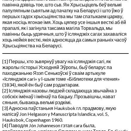
павінна дзівіць тое, што сьв. Ян Хрысьціцель беў вельмі
папуляпным сьвятым ад пачатку на Беларусі і што ўжо ў
першых гадох хрысьціянства мы там спатыкаем царкву,
якая носіць ягонае імя. Хоць цяпер усе іншыя весткі аб ёй
прапалі, як і загінула таксама магіла Торвальда, мы
павінны быць удзячныя, што ў ісляндзкіх сагах захаваліся
хоць нейкія весткі, якія адносяцца да самых раньніх часоў
Хрысьціянства на Беларусі.
[1] Першы, хто зьвярнуў увагу на ісляндзкія сагі, як
жаролы гісторыі Усходняй Эўропы, быў беларус па
паходжаньню Язэп Сенькоўскі ў сваім артыкуле
«Ісляндзкія cari» y І-шым томе «Біблиотеки для чтения»
(1834), якой ён быў сам рэдактарам.
[2] Ісляндзкія назовы людзей складаюцца звычайна з
собскіх імёнаў i імёнаў па бацьку. Прозьвішчы, нават
сяньня, бываюць вельмі рэдкімі.
[3] Адносна паўстаньня Hauksbok гл. прадмову, якую
напісаў Jon Helgason y Manuscripta Islandica, vol. 5,
Hauksbok, Copenhagen 1960.
[4] Паводля Jón Johanneson гэтая cara была,