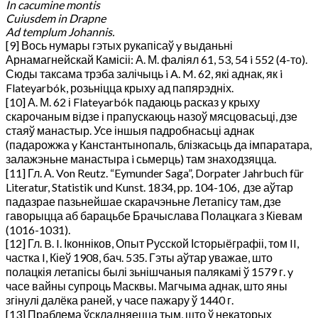
In cacumine montis
Cuiusdem in Drapne
Ad templum Johannis.
[9] Вось нумары гэтых рукапісаў y выданьні
Арнамагнейскай Камісіі: А. М. фаліял 61, 53, 54 i 552 (4-то).
Сюды таксама трэба залічыць i A. M. 62, які аднак, як i
Flateyarbók, розьніцца крыху ад папярэдніх.
[10] А. М. 62 і Flateyarbók падаюць расказ у крыху
скарочаным відзе і прапускаюць назоў мясцовасьці, дзе
стаяў манастыр. Усе іншыя падробнасьці аднак
(падарожжа y Канстантынопаль, блізкасьць да імпаратара,
залажэньне манастыра i сьмерць) там знаходзяцца.
[11] Гл. А. Von Reutz. “Eymunder Saga”, Dorpater Jahrbuch für
Literatur, Statistik und Kunst. 1834, pp. 104-106, дзе аўтар
падазрае пазьнейшае скарачэньне Летапісу там, дзе
гаворыцца аб барацьбе Брачыслава Полацкага з Кіевам
(1016-1031).
[12] Гл. B. I. Іконніков, Опыт Русской Історыёграфіі, том II,
частка I, Кіеў 1908, бач. 535. Гэты аўтар уважае, што
полацкія летапісы былі зьнішчаныя палякамі ў 1579 г. y
часе вайны супроць Масквы. Магчыма аднак, што яны
згінулі далёка раней, y часе пажару ў 1440 г.
[13] Праблема ўскладняецца тым, што ў некаторых