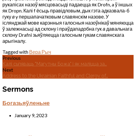
рукапісах назоў мясцовасыді падаецца як Drofn, a ў іншых
як Dropn. Калі f ёсьць правідловым, дык гэта адказвала-б
гуку
в
y першапачатковым славянскім назове. У
ісляндзкай мове карэнныя галосныя назоўнікаў мяняюцца
ў залежнасьці ад склону i праўдападобна гук
а
давальнага
склону Drafni зьяўляецца галосным гукам славянскага
арыгіналу.
Tagged with
Вера Рыч
Previous
Калі сьпяваць "Магутны Божа" і як маліцца за…
Next
Address to the Ukrainian Faithful and Clergy of…
Sermons
Богазьяўленьне
January 9, 2023