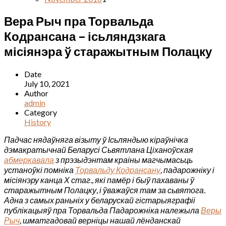
Вера Рыч пра Торвальда
Кодрансана – ісьляндзкага
місіянэра ў старажытным Полацку
Date
July 10, 2021
Author
admin
Category
History
Падчас нядаўняга візыту ў Ісьляндыю кіраўнічка
дэмакратычнай Беларусі Сьвятлана Ціханоўская
абмеркавала
з прэзыдэнтам краіны магчымасьць
устаноўкі помніка
Торвальду Кодрансану
, падарожніку і
місіянэру канца Х стаг., які памёр і быў пахаваны ў
старажытным Полацку, і ўважаўся там за сьвятога.
Адна з самых раньніх у беларускай гістарыяграфіі
публікацыяў пра Торвальда Падарожніка належыла
Веры
Рыч
, шматгадовай верніцы нашай лёнданскай