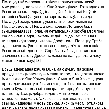
Полацку i аб скарочаным відзе i прапускаюць назоў
мясцовасьці, царкве сьв. Яна Хрысьціцеля. Гэта аднак ня
ёсьць доказам непраўдзівасьці ўсей гісторыі. Кіеўскія
летапісы былі ў агульным варожа настаўленыя да
Полацку i ёсьць даныя думаць, што прыхільныя да
Полацку весткі ў Першапачатковым Летапісе былі
зьнішчаныя.[11] Полацкія летапісы, якія захоўваліся пры
саборы сьв. Сафіі, нажаль не дайшлі да нас.[12] Нам
няведамы ўзгорак, ці «гара», Дрофн каля Полацку. Трэба
аднак мець на ўвеце, што словы «недалёка» i «высокі»
ёсьць вельмі адносныя. Спробы знайсьці славянскае
значэньне назову Дрофн таксама не далі да гэтага часу
жаданых вынікаў.[13]
Ёсьць аднак адна рэч, якая, на маю думку, паказвае
праўдзівасьць расказу — менавіта тое, што царква насіла
імя сьвятога Яна Хрысьціцеля. Сьвята Яна Хрысьціцеля
прыпадае амаль y той самы час, што i старое паганскае
сьвята Купалы, вельмі пашыранае сярод беларускіх
плямёнаў. Ёсьць добра ведамым, што місіянэры
стараліся, дзе маглі, “ахрысьціць” паганскія сьвяты і
звычаі, надаючы ім новы хрысьціянскі зьмест. Гэта якраз
напэўна здарылася з сьвятам Купалы. Дзеля гэтага нас не