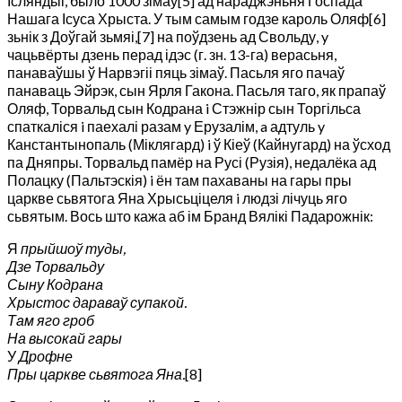
Ісляндьіі, было 1000 зімаў[5] ад нараджэньня Госпада
Нашага Ісуса Хрыста. У тым самым годзе кароль Оляф[6]
зьнік з Доўгай зьмяі,[7] на поўдзень ад Свольду, y
чацьвёрты дзень перад ідэс (г. зн. 13-га) верасьня,
панаваўшы ў Нарвэгіі пяць зімаў. Пасьля яго пачаў
панаваць Эйрэк, сын Ярля Гакона. Пасьля таго, як прапаў
Оляф, Торвальд сын Кодрана i Стэжнір сын Торгільса
спаткаліся i паехалі разам y Ерузалім, a адтуль y
Канстантынопаль (Міклягард) i ў Кіеў (Кайнугард) на ўсход
па Дняпры. Торвальд памёр на Русі (Рузія), недалёка ад
Полацку (Пальтэскія) i ён там пахаваны на гары пры
царкве сьвятога Яна Хрысьціцеля i людзі лічуць яго
сьвятым. Вось што кажа аб ім Бранд Вялікі Падарожнік:
Я
прыйшоў туды,
Дзе Торвальду
Сыну Кодрана
Хрыстос дараваў супакой.
Там яго гроб
На высокай гары
У
Дрофне
Пры царкве сьвятога Яна.
[8]