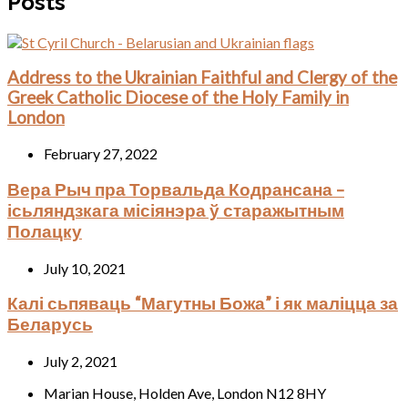
Posts
Address to the Ukrainian Faithful and Clergy of the
Greek Catholic Diocese of the Holy Family in
London
February 27, 2022
Вера Рыч пра Торвальда Кодрансана –
ісьляндзкага місіянэра ў старажытным
Полацку
July 10, 2021
Калі сьпяваць “Магутны Божа” і як маліцца за
Беларусь
July 2, 2021
Marian House, Holden Ave, London N12 8HY