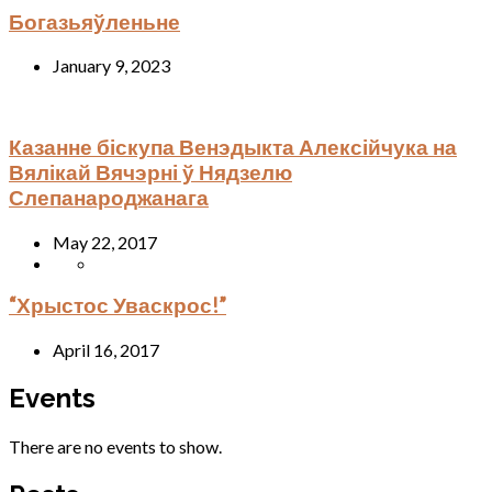
Богазьяўленьне
January 9, 2023
Казанне біскупа Венэдыкта Алексійчука на
Вялікай Вячэрні ў Нядзелю
Слепанароджанага
May 22, 2017
“Хрыстос Уваскрос!”
April 16, 2017
Events
There are no events to show.