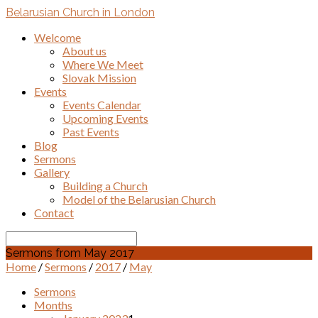
Belarusian Church in London
Welcome
About us
Where We Meet
Slovak Mission
Events
Events Calendar
Upcoming Events
Past Events
Blog
Sermons
Gallery
Building a Church
Model of the Belarusian Church
Contact
Search
Sermons from May 2017
Home
/
Sermons
/
2017
/
May
Sermons
Months