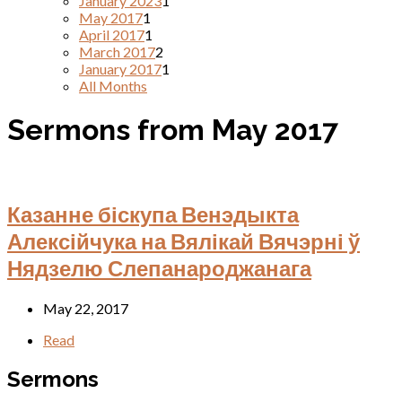
January 2023
1
May 2017
1
April 2017
1
March 2017
2
January 2017
1
All Months
Sermons from May 2017
Казанне біскупа Венэдыкта
Алексійчука на Вялікай Вячэрні ў
Нядзелю Слепанароджанага
May 22, 2017
Read
Sermons